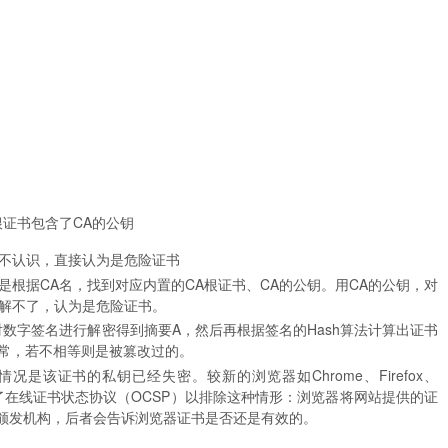
根证书包含了CA的公钥
不认识，直接认为是危险证书
是根据CA名，找到对应内置的CA根证书、CA的公钥。用CA的公钥，对
解不了，认为是危险证书。
对数字签名进行解密得到摘要A，然后再根据签名的Hash算法计算出证书
正常，若不相等则是被篡改过的。
是该证书的私钥已经失密。较新的浏览器如Chrome、Firefox、
orer都实现了在线证书状态协议（OCSP）以排除这种情形：浏览器将网站提供的证
书颁发机构，后者会告诉浏览器证书是否还是有效的。