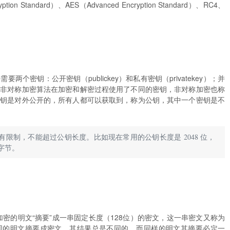
n Standard）、AES（Advanced Encryption Standard）、RC4、
个密钥：公开密钥（publickey）和私有密钥（privatekey）；并
。非对称加密算法在加密和解密过程使用了不同的密钥，非对称加密也称
密钥是对外公开的，所有人都可以获取到，称为公钥，其中一个密钥是不
限制，不能超过公钥长度。比如现在常用的公钥长度是 2048 位，
个字节。
加密的明文“摘要”成一串固定长度（128位）的密文，这一串密文又称为
同的明文摘要成密文，其结果总是不同的，而同样的明文其摘要必定一