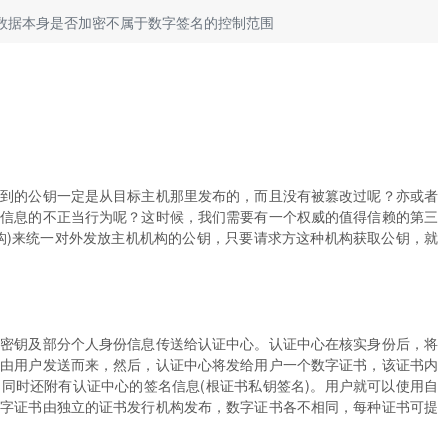
数据本身是否加密不属于数字签名的控制范围
得到的公钥一定是从目标主机那里发布的，而且没有被篡改过呢？亦或者
户信息的不正当行为呢？这时候，我们需要有一个权威的值得信赖的第三
构)来统一对外发放主机机构的公钥，只要请求方这种机构获取公钥，就
共密钥及部分个人身份信息传送给认证中心。认证中心在核实身份后，将
实由用户发送而来，然后，认证中心将发给用户一个数字证书，该证书内
同时还附有认证中心的签名信息(根证书私钥签名)。用户就可以使用自
数字证书由独立的证书发行机构发布，数字证书各不相同，每种证书可提