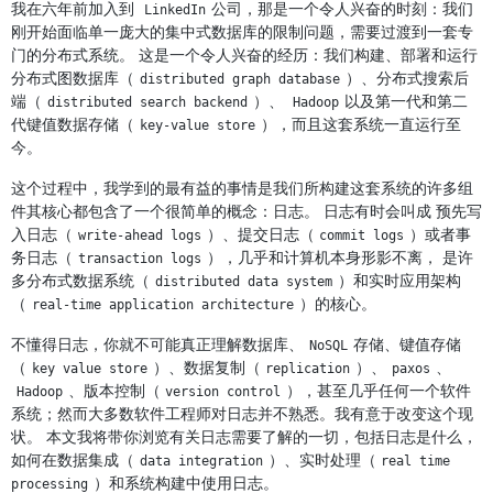
我在六年前加入到
公司，那是一个令人兴奋的时刻：我们
LinkedIn
刚开始面临单一庞大的集中式数据库的限制问题，需要过渡到一套专
门的分布式系统。 这是一个令人兴奋的经历：我们构建、部署和运行
分布式图数据库（
）、分布式搜索后
distributed graph database
端（
）、
以及第一代和第二
distributed search backend
Hadoop
代键值数据存储（
），而且这套系统一直运行至
key-value store
今。
这个过程中，我学到的最有益的事情是我们所构建这套系统的许多组
件其核心都包含了一个很简单的概念：日志。 日志有时会叫成 预先写
入日志（
）、提交日志（
）或者事
write-ahead logs
commit logs
务日志（
），几乎和计算机本身形影不离， 是许
transaction logs
多分布式数据系统（
）和实时应用架构
distributed data system
（
）的核心。
real-time application architecture
不懂得日志，你就不可能真正理解数据库、
存储、键值存储
NoSQL
（
）、数据复制（
）、
、
key value store
replication
paxos
、版本控制（
），甚至几乎任何一个软件
Hadoop
version control
系统；然而大多数软件工程师对日志并不熟悉。我有意于改变这个现
状。 本文我将带你浏览有关日志需要了解的一切，包括日志是什么，
如何在数据集成（
）、实时处理（
data integration
real time 
）和系统构建中使用日志。
processing