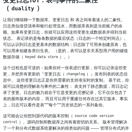
（
）
duality
让我们继续聊一下数据库。变更日志 和 表之间有着迷人的二象性。
日志类似借贷清单和银行处理流水，而数据库表则是当前账户的余
额。如果有变更日志，你就可以应用这些变更生成数据表并得到当前
状态。 表记录的是每条数据的最后状态（日志的一个特定时间点）。
可以认识到日志是更基本的数据结构：日志除了可用来创建原表，也
可以用来创建各类衍生表。 （是的，表可以是非关系型用户用的键值
数据存储（
）。）
keyed data store
这个过程也是可逆的：如果你对一张表进行更新，你可以记录这些变
更，并把所有更新的『变更日志（
）』发布到表的状态信
changelog
息中。 这些变更日志正是你所需要的支持准实时的复制。 基于此，你
就可以清楚的理解表与事件的二象性： 表支持了静态数据，而日志记
录了变更。日志的魅力就在于它是变更的
完整
记录，它不仅仅包含了
表的最终版本的内容， 而且可以用于重建任何存在过其它版本。事实
上，日志可以看作是表***每个***历史状态的一系列备份。
这可能会让你想到源代码的版本控制（
source code version 
）。源码控制和数据库之间有着密切的关系。 版本管理解决
control
了一个和分布式数据系统要解决的很类似的问题 —— 管理分布式的并