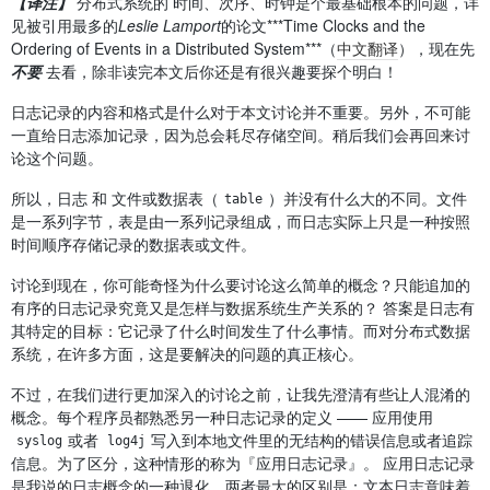
【译注】
分布式系统的 时间、次序、时钟是个最基础根本的问题，详
见被引用最多的
Leslie Lamport
的论文***Time Clocks and the
Ordering of Events in a Distributed System***（
中文翻译
），现在先
不要
去看，除非读完本文后你还是有很兴趣要探个明白！
日志记录的内容和格式是什么对于本文讨论并不重要。另外，不可能
一直给日志添加记录，因为总会耗尽存储空间。稍后我们会再回来讨
论这个问题。
所以，日志 和 文件或数据表（
）并没有什么大的不同。文件
table
是一系列字节，表是由一系列记录组成，而日志实际上只是一种按照
时间顺序存储记录的数据表或文件。
讨论到现在，你可能奇怪为什么要讨论这么简单的概念？只能追加的
有序的日志记录究竟又是怎样与数据系统生产关系的？ 答案是日志有
其特定的目标：它记录了什么时间发生了什么事情。而对分布式数据
系统，在许多方面，这是要解决的问题的真正核心。
不过，在我们进行更加深入的讨论之前，让我先澄清有些让人混淆的
概念。每个程序员都熟悉另一种日志记录的定义 —— 应用使用
或者
写入到本地文件里的无结构的错误信息或者追踪
syslog
log4j
信息。为了区分，这种情形的称为『应用日志记录』。 应用日志记录
是我说的日志概念的一种退化。两者最大的区别是：文本日志意味着