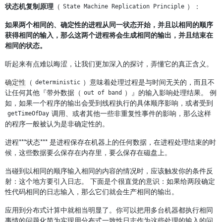
状态机复制原理
（
）：
State Machine Replication Principle
如果两个相同的、确定性的进程从同一状态开始，并且以相同的顺序
获得相同的输入，那么这两个进程将会生成相同的输出，并且结束在
相同的状态。
听起来有点难以晦涩，让我们更加深入的探讨，弄懂它的真正含义。
确定性
（
）意味着处理过程是与时间无关的，而且不
deterministic
让任何其他『带外数据（
）』的输入影响处理结果。 例
out of band
如，如果一个程序的输出会受到线程执行的具体顺序影响，或者受到
调用、或者其他一些非重复性事件的影响，那么这样
getTimeOfDay
的程序一般被认为是非确定性的。
进程***状态*** 是进程保存在机器上的任何数据，在进程处理结束的时
候，这些数据要么保存在内存里，要么保存在磁盘上。
当碰到以相同的顺序输入相同的内容的情况时，应该触发你的条件反
射：这个地方要引入日志。 下面是个很直觉的意识：如果给两段确定
性代码相同的日志输入，那么它们就会生产相同的输出。
应用到分布式计算中就相当明显了。你可以把用多台机器都执行相同
事情的问题化简为实现用分布式一致性日志作为这些处理的输入的问