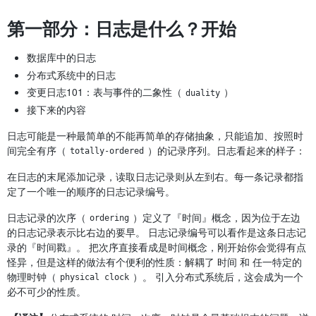
第一部分：日志是什么？开始
数据库中的日志
分布式系统中的日志
变更日志101：表与事件的二象性（
）
duality
接下来的内容
日志可能是一种最简单的不能再简单的存储抽象，只能追加、按照时
间完全有序（
）的记录序列。日志看起来的样子：
totally-ordered
在日志的末尾添加记录，读取日志记录则从左到右。每一条记录都指
定了一个唯一的顺序的日志记录编号。
日志记录的次序（
）定义了『时间』概念，因为位于左边
ordering
的日志记录表示比右边的要早。 日志记录编号可以看作是这条日志记
录的『时间戳』。 把次序直接看成是时间概念，刚开始你会觉得有点
怪异，但是这样的做法有个便利的性质：解耦了 时间 和 任一特定的
物理时钟（
）。 引入分布式系统后，这会成为一个
physical clock
必不可少的性质。