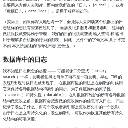
主要用来方便人去阅读，而构建我所说的『日志（
）』或者
journal
『数据日志（
）』是用于程序的访问。
data logs
（实际上，如果你深入地思考一下，会觉得人去阅读某个机器上的日
志这样的想法有些落伍过时了。 当涉及很多服务和服务器时，这样的
做法很快就变得难于管理， 我们的目的很快就变成 输入查询 和 输出
用于理解多台机器的行为的图表， 因此，文件中的字句文本 几乎肯定
不如 本文所描述的结构化日志 更合适。）
数据库中的日志
我不知道日志概念的起源 —— 可能就像二分查找（
binary 
）一样，发明者觉得太简单了而不是一项发明。早在
的
search
IBM
系统R
出现时候日志就出现了。 在数据库里的用法是在崩溃的时候用
它来保持各种数据结构和索引的同步。为了保证操作的原子性
（
）和持久性（
)， 在对数据库维护的所有各种数据
atomic
durable
结构做更改之前，数据库会把要做的更改操作的信息写入日志。 日志
记录了发生了什么，而每个表或者索引都是更改历史中的一个投影。
由于日志是立即持久化的，发生崩溃时，可以作为恢复其他所有持久
化结构的可靠来源。