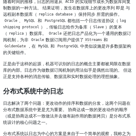
随着时间的推移，日志的用途从
的实现细节成长为数据库间复
ACID
制数据的一种方法。 结果证明，发生在数据库上的更改序列 即是 与
远程副本数据库（
）保持同步 所需的操作。
replica database
、
和
都包括一个日志传送协议（
Oracle
MySQL
PostgreSQL
log 
），传输日志给作为备库（
）的复本
shipping protocol
Slave
（
）数据库。
还把日志产品化为一个通用的数据订
replica
Oracle
阅机制，为非
数据订阅用户提供了
和
Oracle
XStreams
，在
和
中类似设施是许多数据架构
GoldenGate
MySQL
PostgreSQL
的关键组件。
正是由于这样的起源，机器可识别的日志的概念主要都被局限在数据
库的内部。日志作为做数据订阅机制的用法似乎是偶然出现的。 但这
正是支持各种的消息传输、数据流和实时数据处理的理想抽象。
分布式系统中的日志
日志解决了两个问题：更改动作的排序和数据的分发，这两个问题在
分布式数据系统中更是尤为重要。 协商达成一致的更改动作的顺序
（或是协商达成不一致做法并去做有副作用的数据拷贝）是分布式系
统设计的核心问题之一。
分布式系统以日志为中心的方案是来自于一个简单的观察，我称之为