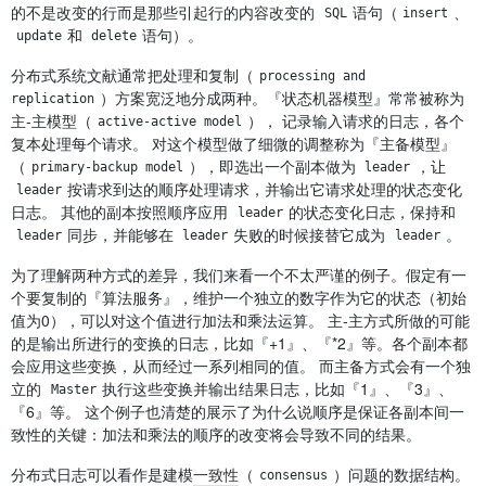
的不是改变的行而是那些引起行的内容改变的
语句（
、
SQL
insert
和
语句）。
update
delete
分布式系统文献通常把处理和复制（
processing and 
）方案宽泛地分成两种。『状态机器模型』常常被称为
replication
主-主模型（
）， 记录输入请求的日志，各个
active-active model
复本处理每个请求。 对这个模型做了细微的调整称为『主备模型』
（
），即选出一个副本做为
，让
primary-backup model
leader
按请求到达的顺序处理请求，并输出它请求处理的状态变化
leader
日志。 其他的副本按照顺序应用
的状态变化日志，保持和
leader
同步，并能够在
失败的时候接替它成为
。
leader
leader
leader
为了理解两种方式的差异，我们来看一个不太严谨的例子。假定有一
个要复制的『算法服务』，维护一个独立的数字作为它的状态（初始
值为0），可以对这个值进行加法和乘法运算。 主-主方式所做的可能
的是输出所进行的变换的日志，比如『+1』、『*2』等。各个副本都
会应用这些变换，从而经过一系列相同的值。 而主备方式会有一个独
立的
执行这些变换并输出结果日志，比如『1』、『3』、
Master
『6』等。 这个例子也清楚的展示了为什么说顺序是保证各副本间一
致性的关键：加法和乘法的顺序的改变将会导致不同的结果。
分布式日志可以看作是建模
一致性
（
）问题的数据结构。
consensus