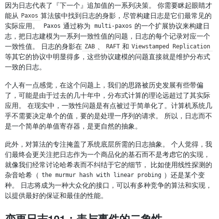
因为日志代表了『下一个』追加值的一系列决策。 你需要眯起眼睛才
能从
算法簇中找到日志的身影，尽管构建日志是它们最常见的
Paxos
实际应用。
通过称为
的一个扩展协议来构建日
Paxos
multi-paxos
志，把日志建模为一系列一致性值的问题，日志的每个记录对应一个
一致性值。 日志的身影在
、
和
ZAB
RAFT
Viewstamped Replication
等其它的协议中明显得多，这些协议建模的问题直接就是维护分布式
一致的日志。
个人有一点感觉，在这个问题上，我们的思路被历史发展有些带偏
了，可能是由于过去的几十年中，分布式计算的理论远超过了其实际
应用。 在现实中，一致性问题是有点被过于简单化了。计算机系统几
乎不需要决定单个的值，要的是处理一序列的请求。 所以，日志而不
是一个简单的单值寄存器，是更自然的抽象。
此外，对算法的专注掩盖了系统底层所需的日志抽象。 个人觉得，我
们最终会更关注把日志作为一个商品化的基石而不是考虑它的实现，
就像我们经常讨论哈希表而不纠结于它的细节， 比如使用线性探测的
杂音哈希（
）还是某个变
the murmur hash with linear probing
种。 日志将成为一种大众化的接口，可以有多种竞争的算法和实现，
以提供最好的保证和最佳的性能。
变更日志101：表与事件的二象性