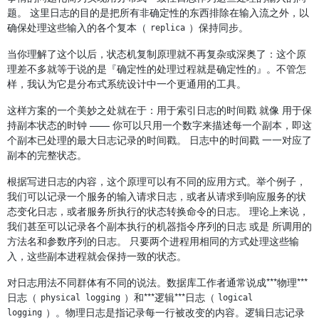
题。 这里日志的目的是把所有非确定性的东西排除在输入流之外，以
确保处理这些输入的各个复本（
）保持同步。
replica
当你理解了这个以后，状态机复制原理就不再复杂或深奥了：这个原
理差不多就等于说的是『确定性的处理过程就是确定性的』。不管怎
样，我认为它是分布式系统设计中一个更通用的工具。
这样方案的一个美妙之处就在于：用于索引日志的时间戳 就像 用于保
持副本状态的时钟 —— 你可以只用一个数字来描述每一个副本，即这
个副本已处理的最大日志记录的时间戳。 日志中的时间戳 一一对应了
副本的完整状态。
根据写进日志的内容，这个原理可以有不同的应用方式。举个例子，
我们可以记录一个服务的输入请求日志，或者从请求到响应服务的状
态变化日志，或者服务所执行的状态转换命令的日志。 理论上来说，
我们甚至可以记录各个副本执行的机器指令序列的日志 或是 所调用的
方法名和参数序列的日志。 只要两个进程用相同的方式处理这些输
入，这些副本进程就会保持一致的状态。
对日志用法不同群体有不同的说法。数据库工作者通常说成***物理***
日志（
）和***逻辑***日志（
physical logging
logical 
）。物理日志是指记录每一行被改变的内容。逻辑日志记录
logging