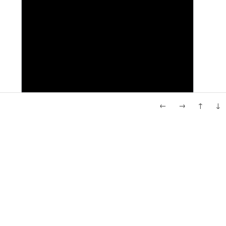
←
→
↑
↓