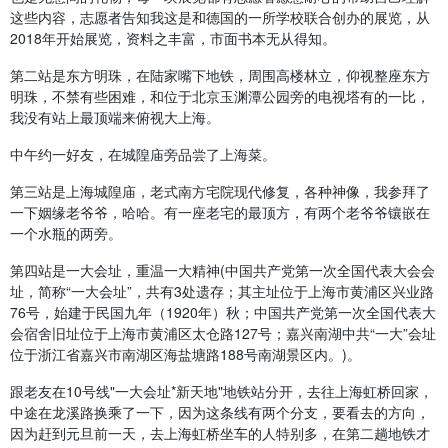
这些内容，志愿者告知我这是和德国的一所学校联合创办的展览，从
2018年开始展览，资料之丰富，市面书本无从得知。
第二站是东方明珠，在陆家嘴下地铁，周围高楼林立，仰视整座东方
明珠，不禁有些困难，和位于北京玉渊潭公园旁的电视塔有的一比，
我没有站上最顶端来俯视大上海。
中午约一好友，在城隍庙旁品尝了上海菜。
第三站是上海城隍庙，老式南方宅院现代修复，各种神像，我参拜了
一下姻缘老爷爷，哈哈。有一座老宅的最顶方，有两个老爷爷镶嵌在
一个水瓶的两旁。
第四站是一大会址，重温一大精神(中国共产党第一次全国代表大会会
址，简称“一大会址”，共有3处遗存；其主址位于上海市黄浦区兴业路
76号，始建于民国九年（1920年）秋；中国共产党第一次全国代表大
会宿舍旧址位于上海市黄浦区太仓路127号；嘉兴南湖中共“一大”会址
位于浙江省嘉兴市南湖区海盐塘路188号南湖景区内。)。
跟老友在10号线"一大会址*新天地"地铁站分开，去往上海虹桥回家，
中途在龙溪路换乘了一下，因为这条线有两个分支，要看去的方向，
因为赶到元旦前一天，去上海虹桥坐车的人特别多，在第二趟地铁才