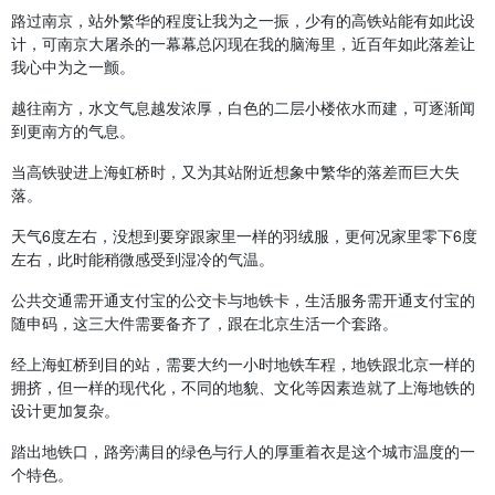
路过南京，站外繁华的程度让我为之一振，少有的高铁站能有如此设
计，可南京大屠杀的一幕幕总闪现在我的脑海里，近百年如此落差让
我心中为之一颤。
越往南方，水文气息越发浓厚，白色的二层小楼依水而建，可逐渐闻
到更南方的气息。
当高铁驶进上海虹桥时，又为其站附近想象中繁华的落差而巨大失
落。
天气6度左右，没想到要穿跟家里一样的羽绒服，更何况家里零下6度
左右，此时能稍微感受到湿冷的气温。
公共交通需开通支付宝的公交卡与地铁卡，生活服务需开通支付宝的
随申码，这三大件需要备齐了，跟在北京生活一个套路。
经上海虹桥到目的站，需要大约一小时地铁车程，地铁跟北京一样的
拥挤，但一样的现代化，不同的地貌、文化等因素造就了上海地铁的
设计更加复杂。
踏出地铁口，路旁满目的绿色与行人的厚重着衣是这个城市温度的一
个特色。