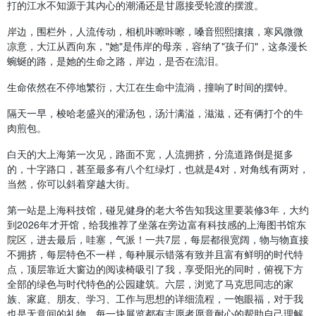
打的江水不知源于其内心的潮涌还是甘愿接受轮渡的摆渡。
岸边，围栏外，人流传动，相机咔嚓咔嚓，嗓音熙熙攘攘，寒风微微
凉意，大江从西向东，"她"是伟岸的母亲，容纳了"孩子们"，这条漫长
蜿蜒的路，是她的生命之路，岸边，是否在流泪。
生命依然在不停地繁衍，大江在生命中流淌，撞响了时间的摆钟。
隔天一早，梭哈老盛兴的灌汤包，汤汁满溢，滋滋，还有俩打个的牛
肉煎包。
白天的大上海第一次见，路面不宽，人流拥挤，分流道路倒是挺多
的，十字路口，甚至最多有八个红绿灯，也就是4对，对角线有两对，
当然，你可以斜着穿越大街。
第一站是上海科技馆，碰见健身的老大爷告知我这里要装修3年，大约
到2026年才开馆，给我推荐了坐落在旁边富有科技感的上海图书馆东
院区，进去最后，哇塞，气派！一共7层，每层都很宽阔，物与物直接
不拥挤，每层特色不一样，每种展示错落有致并且富有鲜明的时代特
点，顶层靠近大窗边的阅读椅吸引了我，享受阳光的同时，俯视下方
全部的绿色与时代特色的公园建筑。六层，浏览了马克思同志的家
族、家庭、朋友、学习、工作与思想的详细流程，一饱眼福，对于我
也是无意间的礼物，每一块展览都有志愿者愿意耐心的帮助自己理解