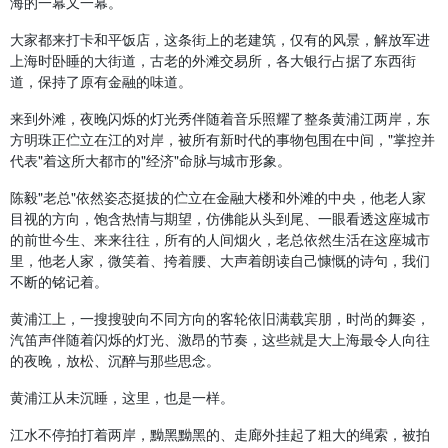
海的一幕又一幕。
大家都来打卡和平饭店，这条街上的老建筑，仅有的风景，解放军进
上海时卧睡的大街道，古老的外滩交易所，各大银行占据了东西街
道，保持了原有金融的味道。
来到外滩，夜晚闪烁的灯光秀伴随着音乐照耀了整条黄浦江两岸，东
方明珠正伫立在江的对岸，被所有新时代的事物包围在中间，"掌控并
代表"着这所大都市的"经济"命脉与城市形象。
陈毅"老总"依然姿态挺拔的伫立在金融大楼和外滩的中央，他老人家
目视的方向，饱含热情与期望，仿佛能从头到尾、一眼看透这座城市
的前世今生、来来往往，所有的人间烟火，老总依然生活在这座城市
里，他老人家，微笑着、挎着腰、大声着朗读自己慷慨的诗句，我们
不断的铭记着。
黄浦江上，一搜搜驶向不同方向的客轮依旧满载宾朋，时尚的舞姿，
汽笛声伴随着闪烁的灯光、激昂的节奏，这些就是大上海最令人向往
的夜晚，放松、沉醉与那些思念。
黄浦江从未沉睡，这里，也是一样。
江水不停拍打着两岸，黝黑黝黑的、走廊外挂起了粗大的绳索，被拍