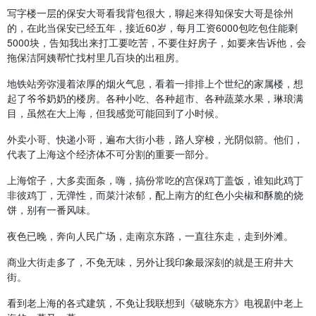
写字楼一层的保安大哥看我背包很大，聊起来得知保安大哥是徐州
的，在此当保安已经五年，接近60岁，每月工资6000包吃包住能剩
5000块，告知我出来打工要吃苦，不要住好房子，如要来告诉他，会
拖保洁阿姨帮忙找村里几百块的出租房。
地铁站旁弥漫着浓厚的烟火气息，看着一排排上个世纪的家属楼，想
起了爷爷奶奶的楼房。各种小吃、各种超市、各种蔬菜水果，琳琅满
目，虽然在大上海，但我感觉可能回到了小时候。
外卖小哥、快递小哥，遍布大街小巷，路人穿梭，光阴似箭。他们，
代表了上海这个经济体不可分割的重要一部分。
上海馆子，大多卖面条，嗨，搞份常吃的宫保鸡丁盖饭，谁知此鸡丁
非彼鸡丁，无弹性，而菜汁浓郁，配上南方的红色小尖椒和酥脆的烧
饼，别有一番风味。
夜色已晚，奔向人民广场，走南京东路，一直往东走，走到外滩。
商业大街走多了，不免无味，另外让我印象最深刻的就是王府井大
街。
看到老上海的各式建筑，不免让我联想到《破晓东方》电视剧中老上