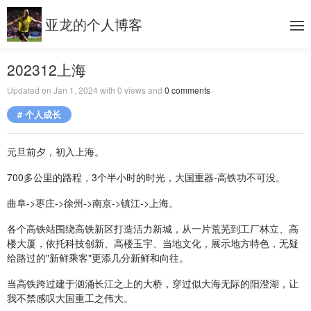
亚龙的个人博客
202312上海
Updated on
Jan 1, 2024
with
0
views and
0
comments
# 个人成长
元旦前夕，初入上海。
700多公里的路程，3个半小时的时光，大国重器-高铁功不可没。
曲阜->枣庄->徐州->南京->镇江->上海。
各个高铁站围绕高铁新区打造活力新城，从一片荒芜到工厂林立、高
楼大厦，依托科技创新、高楼玉宇、当地文化，展示地方特色，无疑
给路过的"新鲜乘客"更添几分新鲜和向往。
当高铁跨过建于汹涌长江之上的大桥，穿过似大海无际的阳澄湖，让
我不禁感叹大国重工之伟大。